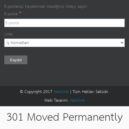
E-postanızı kaydetmek istediğiniz listeyi seçin
*
E-posta
Liste
Kaydol
© Copyright 2017
Hacklink
| Tüm Hakları Saklıdır.
Web Tasarım:
Hacklink
301 Moved Permanently