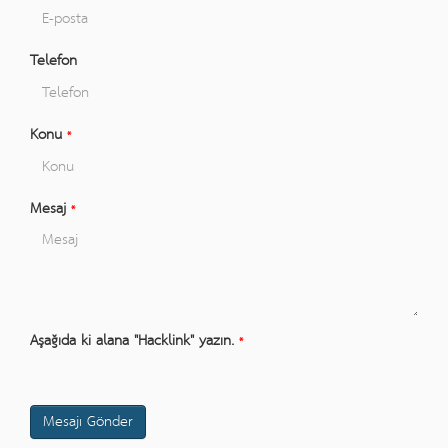
Telefon
Konu
*
Mesaj
*
Aşağıda ki alana "Hacklink" yazın.
*
Mesajı Gönder