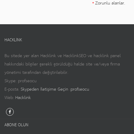
Zorunlu alanlar.
*
HACKLINK
Bu sitede yer alan Hacklink ve HacklinkSEO ve hacklink panel
hakkındaki bilgiler gerekli görüldüğü halde site ve/veya firma
yönetimi tarafından değiştirilebilir.
Skype: profseocu
E-posta:
Skypeden İletişime Geçin :profseocu
Web:
Hacklink
ABONE OLUN