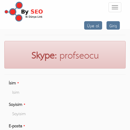
MENÜ
Üye ol
Giriş
Skype:
profseocu
İsim
*
Soyisim
*
E-posta
*